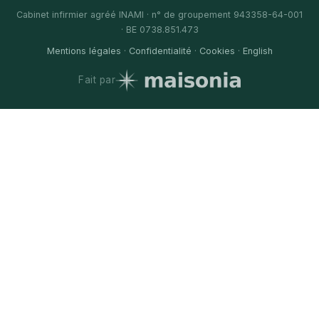
Cabinet infirmier agréé INAMI · n° de groupement 943358-64-001
· BE 0738.851.473
Mentions légales
·
Confidentialité
·
Cookies
·
English
Fait par