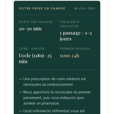
VOTRE PRISE EN CHARGE
IB-PLA-1180
DURÉE PAR PASSAGE
FRÉQUENCE
INDICATIVE
20–30 min
1 passage / 1–2
jours
ZONE · ARRIVÉE
PREMIER PASSAGE
Uccle (1180) · 25
sous 24h
min
Une prescription de votre médecin est
nécessaire au remboursement.
Nous apportons le nécessaire du premier
pansement, puis vous indiquons quoi
acheter en pharmacie.
Un(e) infirmier(e) référent(e) vous est