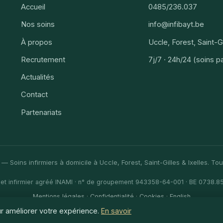
Accueil
0485/236.037
Nos soins
info@infibayt.be
À propos
Uccle, Forest, Saint-Gi
Recrutement
7j/7 · 24h/24 (soins pal
Actualités
Contact
Partenariats
— Soins infirmiers à domicile à Uccle, Forest, Saint-Gilles & Ixelles. Tou
et infirmier agréé INAMI · n° de groupement 943358-64-001 · BE 0738.8
Mentions légales
·
Confidentialité
·
Cookies
·
English
r améliorer votre expérience.
En savoir
Fait par