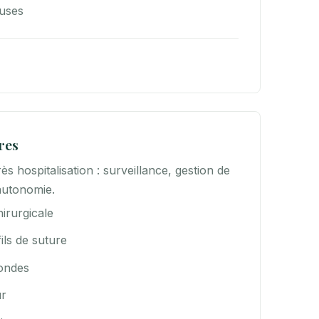
euses
res
ès hospitalisation : surveillance, gestion de
'autonomie.
irurgicale
fils de suture
sondes
ur