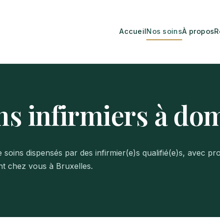
Accueil
Nos soins
À propos
R
ns infirmiers à dom
ins dispensés par des infirmier(e)s qualifié(e)s, avec pr
nt chez vous à Bruxelles.