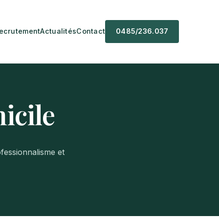
ecrutement
Actualités
Contact
0485/236.037
icile
ofessionnalisme et