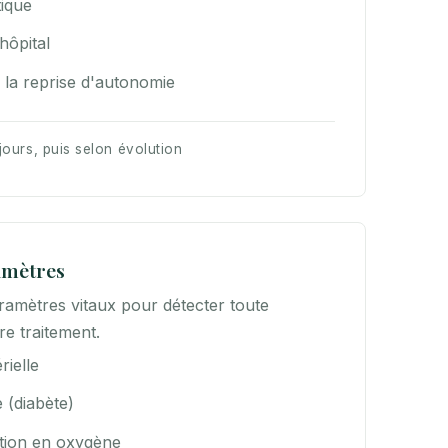
tique
hôpital
a reprise d'autonomie
jours, puis selon évolution
amètres
aramètres vitaux pour détecter toute
re traitement.
rielle
 (diabète)
ation en oxygène