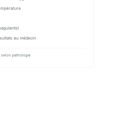
température
oagulants)
sultats au médecin
r selon pathologie