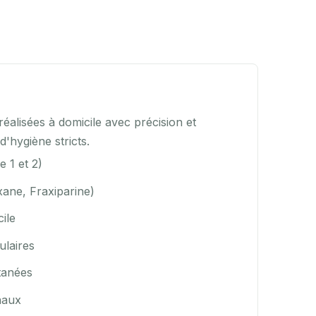
réalisées à domicile avec précision et
'hygiène stricts.
e 1 et 2)
xane, Fraxiparine)
ile
ulaires
tanées
naux